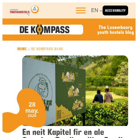
Skip to content
EN
ACCESSIBILITY
The Luxembourg
youth hostels blog
HOME
»
DE KOMPASS BLOG
28
may.
2026
En neit Kapitel fir en ale