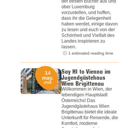
der besten Bücher aus und
über Luxemburg
vorzustellen, und hoffen,
dass ihr die Gelegenheit
haben werdet, einige davon
zu lesen und euch von der
Schönheit und Vielfalt des
Landes inspirieren zu
lassen.
1 estimated reading time
Say HI to Vienna im
14
Jugendgästehaus
may.
Wien Brigittenau
2026
Willkommen in Wien, der
lebendigen Hauptstadt
Österreichs! Das
Jugendgästehaus Wien
Brigittenau bietet die ideale
Unterkunft für Reisende, die
Komfort, moderne