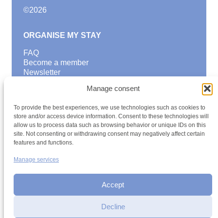
©
2026
ORGANISE MY STAY
FAQ
Become a member
Newsletter
Blog
Manage consent
GOOD TO KNOW
To provide the best experiences, we use technologies such as cookies to
Find a youth hostel
store and/or access device information. Consent to these technologies will
allow us to process data such as browsing behavior or unique IDs on this
Discover activities
site. Not consenting or withdrawing consent may negatively affect certain
School Trips and group excursions
features and functions.
Teambuilding
Youth Hostels Luxembourg NPO
Manage services
is a member of
Accept
Decline