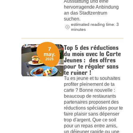
Ausstattung und eine
hervorragende Anbindung
an das Stadtzentrum
suchen.
estimated reading time: 3
minutes
Top 5 des réductions
7
du mois avec la Carte
may.
Jeunes : des offres
2026
pour te régaler sans
te ruiner !
Tu es jeune et tu souhaites
profiter pleinement de ta
carte ? Bonne nouvelle :
beaucoup de restaurants
partenaires proposent des
réductions spéciales pour te
faire plaisir sans dépenser
trop d'argent. Que ce soit
pour un repas entre amis,
un déjeuner rapide ou une