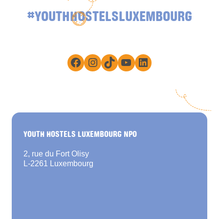
#YOUTHHOSTELSLUXEMBOURG
Facebook
Instagram
TikTok
YouTube
LinkedIn
YOUTH HOSTELS LUXEMBOURG NPO
2, rue du Fort Olisy
L-2261 Luxembourg