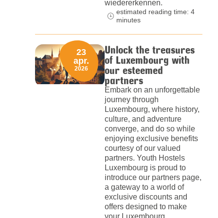
wiedererkennen.
estimated reading time: 4
minutes
Unlock the treasures
23
of Luxembourg with
apr.
our esteemed
2026
partners
Embark on an unforgettable
journey through
Luxembourg, where history,
culture, and adventure
converge, and do so while
enjoying exclusive benefits
courtesy of our valued
partners. Youth Hostels
Luxembourg is proud to
introduce our partners page,
a gateway to a world of
exclusive discounts and
offers designed to make
your Luxembourg