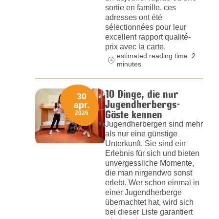
sortie en famille, ces
adresses ont été
sélectionnées pour leur
excellent rapport qualité-
prix avec la carte.
estimated reading time: 2
minutes
10 Dinge, die nur
30
Jugendherbergs-
apr.
Gäste kennen
2026
Jugendherbergen sind mehr
als nur eine günstige
Unterkunft. Sie sind ein
Erlebnis für sich und bieten
unvergessliche Momente,
die man nirgendwo sonst
erlebt. Wer schon einmal in
einer Jugendherberge
übernachtet hat, wird sich
bei dieser Liste garantiert