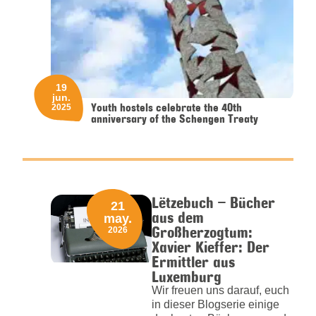
19
jun.
Youth hostels celebrate the 40th
2025
anniversary of the Schengen Treaty
Lëtzebuch – Bücher
21
aus dem
may.
Großherzogtum:
2026
Xavier Kieffer: Der
Ermittler aus
Luxemburg
Wir freuen uns darauf, euch
in dieser Blogserie einige