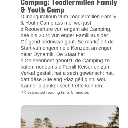
Camping: Toodlermillen Family
& Youth Camp
D’Inauguratioun vum Toodlermillen Family
& Youth Camp ass méi wéi just
d’Reouverture vun engem ale Camping,
dee bis 2024 vun enger Famill aus der
Géigend bedriwwe gouf. Se markéiert de
Start vun engem neie Konzept an enger
neier Dynamik. De Staat hat
d’Geleeënheet genotzt, de Camping ze
kafen, nodeems d’Famill Keiser en zum
Verkaf gestallt hat a sech gewënscht hat,
datt dëse Site eng Plaz géif ginn, wou
Kanner a Jonker sech treffe kënnen.
estimated reading time: 5 minutes