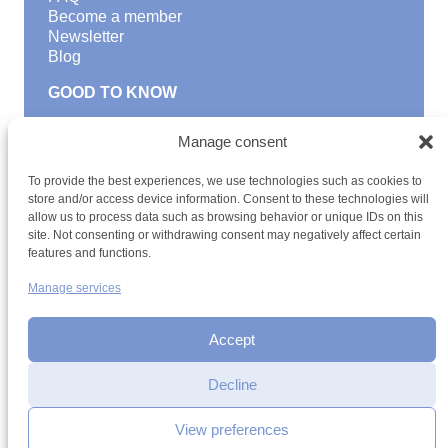
Become a member
Newsletter
Blog
GOOD TO KNOW
Find a youth hostel
Manage consent
Discover activities
School Trips and group excursions
To provide the best experiences, we use technologies such as cookies to
Teambuilding
store and/or access device information. Consent to these technologies will
Youth Hostels Luxembourg NPO
allow us to process data such as browsing behavior or unique IDs on this
is a member of
site. Not consenting or withdrawing consent may negatively affect certain
features and functions.
Manage services
Accept
Decline
Terms and conditions
Sitemap
Privacy policy
Cookie policy
Cookie management
Accessibility
View preferences
h2a.lu