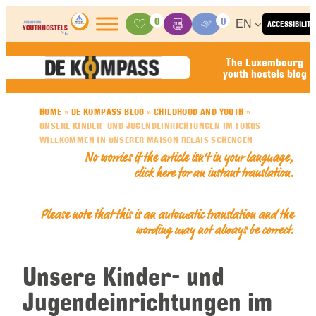
Skip to content
0
0
EN
ACCESSIBILITY
Activities
Basket
Media Center
The Luxembourg
youth hostels blog
HOME
»
DE KOMPASS BLOG
»
CHILDHOOD AND YOUTH
»
UNSERE KINDER- UND JUGENDEINRICHTUNGEN IM FOKUS –
WILLKOMMEN IN UNSERER MAISON RELAIS SCHENGEN
No worries if the article isn’t in your language,
click here for an
instant translation
.
Please note that this is an automatic translation and the
wording may not always be correct.
Unsere Kinder- und
Jugendeinrichtungen im