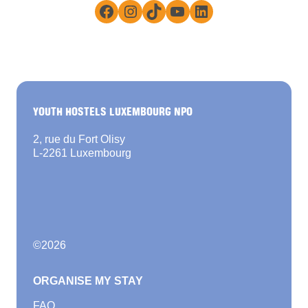
Facebook
Instagram
TikTok
YouTube
LinkedIn
YOUTH HOSTELS LUXEMBOURG NPO
2, rue du Fort Olisy
L-2261 Luxembourg
©
2026
ORGANISE MY STAY
FAQ