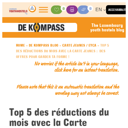
Skip to content
0
0
EN
ACCESSIBILITY
Activities
Basket
Media Center
The Luxembourg
youth hostels blog
HOME
»
DE KOMPASS BLOG
»
CARTE JEUNES / EYCA
»
TOP 5
DES RÉDUCTIONS DU MOIS AVEC LA CARTE JEUNES : DES
OFFRES POUR GARDER TA FORME !
No worries if the article isn’t in your language,
click here for an
instant translation
.
Please note that this is an automatic translation and the
wording may not always be correct.
Top 5 des réductions du
mois avec la Carte