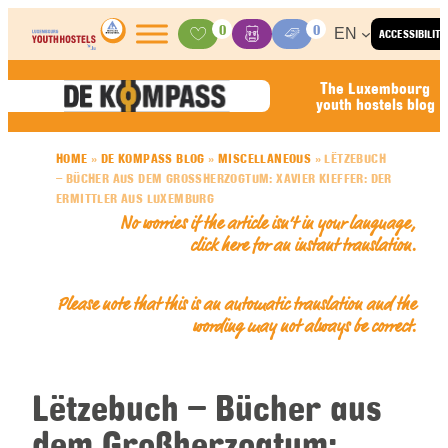
Skip to content
0
0
EN
ACCESSIBILITY
Activities
Basket
Media Center
The Luxembourg
youth hostels blog
HOME
»
DE KOMPASS BLOG
»
MISCELLANEOUS
»
LËTZEBUCH
– BÜCHER AUS DEM GROSSHERZOGTUM: XAVIER KIEFFER: DER E
RMITTLER AUS LUXEMBURG
No worries if the article isn’t in your language,
click here for an
instant translation
.
Please note that this is an automatic translation and the
wording may not always be correct.
Lëtzebuch – Bücher aus
dem Großherzogtum: