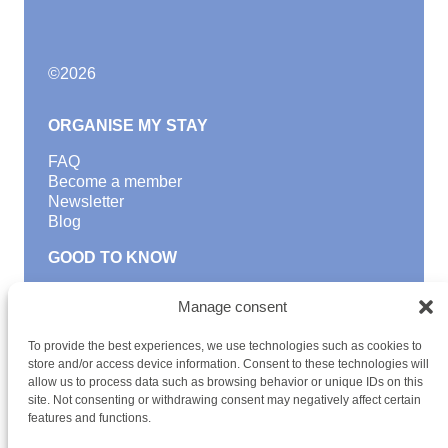
©
2026
ORGANISE MY STAY
FAQ
Become a member
Newsletter
Blog
GOOD TO KNOW
Find a youth hostel
Manage consent
Discover activities
School Trips and group excursions
To provide the best experiences, we use technologies such as cookies to
Teambuilding
store and/or access device information. Consent to these technologies will
Youth Hostels Luxembourg NPO
allow us to process data such as browsing behavior or unique IDs on this
is a member of
site. Not consenting or withdrawing consent may negatively affect certain
features and functions.