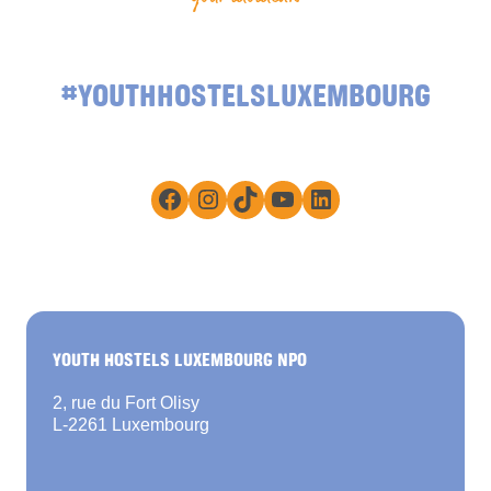
#YOUTHHOSTELSLUXEMBOURG
Facebook
Instagram
TikTok
YouTube
LinkedIn
YOUTH HOSTELS LUXEMBOURG NPO
2, rue du Fort Olisy
L-2261 Luxembourg