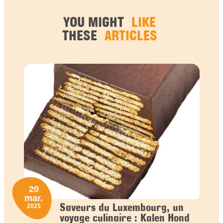
YOU MIGHT
LIKE
THESE
ARTICLES
20
mar.
Saveurs du Luxembourg, un
2025
voyage culinaire : Kalen Hond