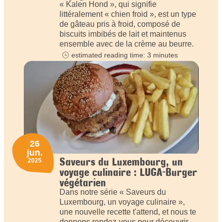
« Kalen Hond », qui signifie
littéralement « chien froid », est un type
de gâteau pris à froid, composé de
biscuits imbibés de lait et maintenus
ensemble avec de la crème au beurre.
estimated reading time: 3 minutes
26
jun.
Saveurs du Luxembourg, un
2025
voyage culinaire : LUGA-Burger
végétarien
Dans notre série « Saveurs du
Luxembourg, un voyage culinaire »,
une nouvelle recette t'attend, et nous te
donnons rendez-vous pour découvrir