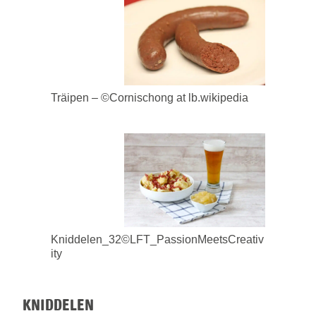
Träipen – ©Cornischong at lb.wikipedia
Kniddelen_32©LFT_PassionMeetsCreativ
ity
KNIDDELEN