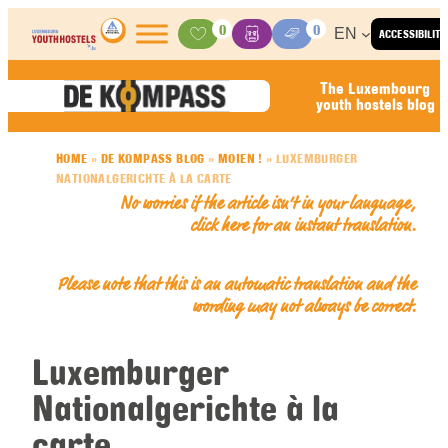
Skip to content
0
0
EN
ACCESSIBILITY
Activities
Basket
Media Center
The Luxembourg
youth hostels blog
HOME
»
DE KOMPASS BLOG
»
MOIEN !
»
LUXEMBURGER
NATIONALGERICHTE À LA CARTE
No worries if the article isn’t in your language,
click here for an
instant translation
.
Please note that this is an automatic translation and the
wording may not always be correct.
Luxemburger
Nationalgerichte à la
carte