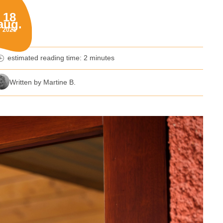
18
aug.
blished on:
2021
estimated reading time: 2 minutes
nutes reading time
Written by Martine B.