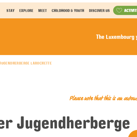
ACTIVIT
STAY
EXPLORE
MEET
CHILDHOOD & YOUTH
DISCOVER US
The Luxembourg y
JUGENDHERBERGE LAROCHETTE
Please note that this is an auto
er Jugendherberge