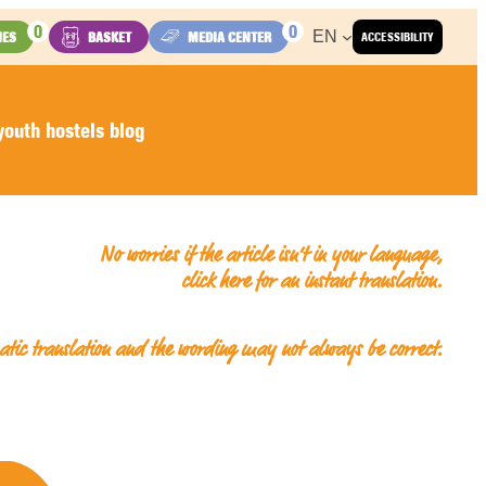
0
0
EN
IES
BASKET
MEDIA CENTER
ACCESSIBILITY
outh hostels blog
No worries if the article isn’t in your language,
click here for an
instant translation
.
matic translation and the wording may not always be correct.