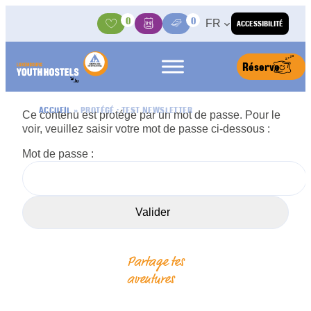
Aller au contenu
0
0
FR
ACCESSIBILITÉ
Activités
Panier
Médiathèque
Réserve
ACCUEIL
»
PROTÉGÉ : TEST NEWSLETTER
Ce contenu est protégé par un mot de passe. Pour le
voir, veuillez saisir votre mot de passe ci-dessous :
Mot de passe :
Partage tes
aventures