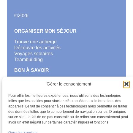
©
2026
ORGANISER MON SÉJOUR
Trouve une auberge
Découvre les activités
Voyages scolaires
Teambuilding
BON À SAVOIR
FAQ
Gérer le consentement
Deviens membre
Newsletter
Pour offrir les meilleures expériences, nous utilisons des technologies
Blog
telles que les cookies pour stocker et/ou accéder aux informations des
Les Auberges de Jeunesse Luxembourgeoises
appareils. Le fait de consentir à ces technologies nous permettra de traiter
asbl. est membre de :
des données telles que le comportement de navigation ou les ID uniques
sur ce site. Le fait de ne pas consentir ou de retirer son consentement peut
avoir un effet négatif sur certaines caractéristiques et fonctions.
Gérer les services