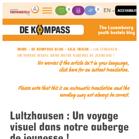
Skip to content
0
0
EN
ACCESSIBILITY
Activities
Basket
Media Center
The Luxembourg
youth hostels blog
HOME
»
DE KOMPASS BLOG
»
CAJL INSIDE
»
LULTZHAUSEN :
UN VOYAGE VISUEL DANS NOTRE AUBERGE DE JEUNESSE !
No worries if the article isn’t in your language,
click here for an
instant translation
.
Please note that this is an automatic translation and the
wording may not always be correct.
Lultzhausen : Un voyage
visuel dans notre auberge
de jeunesse !