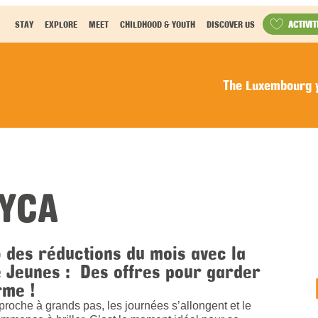
ACTIVIT
STAY
EXPLORE
MEET
CHILDHOOD & YOUTH
DISCOVER US
The Luxembourg y
EYCA
 des réductions du mois avec la
 Jeunes : Des offres pour garder
rme !
proche à grands pas, les journées s’allongent et le