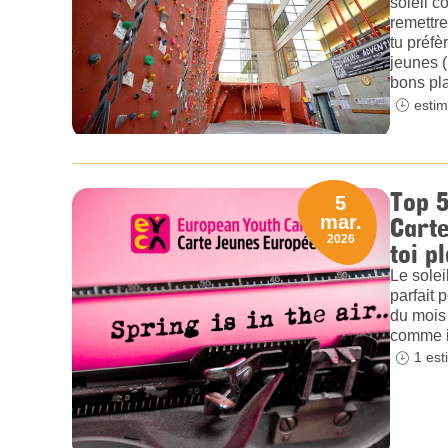
soleil c
remettre
tu préfè
jeunes 
bons pla
estim
Top 5
5
Carte
mar.
2026
toi pl
Le solei
parfait 
du mois 
comme il
1 est