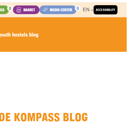
0
0
EN
IES
BASKET
MEDIA CENTER
ACCESSIBILITY
outh hostels blog
DE KOMPASS BLOG