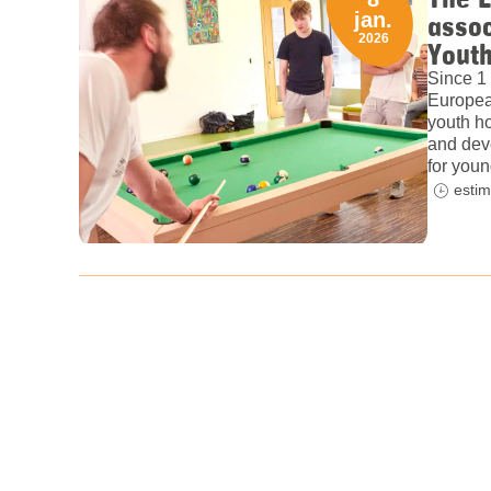
assoc
jan.
2026
Yout
Since 1 
Europea
youth ho
and dev
for youn
estim