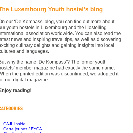
The Luxembourg Youth hostel’s blog
On our ‘De Kompass’ blog, you can find out more about
our youth hostels in Luxembourg and the Hostelling
International association worldwide. You can also read the
latest news and inspiring travel tips, as well as discovering
exciting culinary delights and gaining insights into local
cultures and languages.
But why the name ‘De Kompass’? The former youth
hostels’ member magazine had exactly the same name.
When the printed edition was discontinued, we adopted it
for our digital magazine.
Enjoy reading!
CATEGORIES
CAJL Inside
Carte jeunes / EYCA