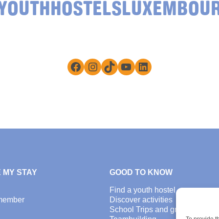
YOUTHHOSTELSLUXEMBOU
Facebook
Instagram
TikTok
YouTube
LinkedIn
 MY STAY
GOOD TO KNOW
Find a youth hostel
member
Discover activities
School Trips and group excursi