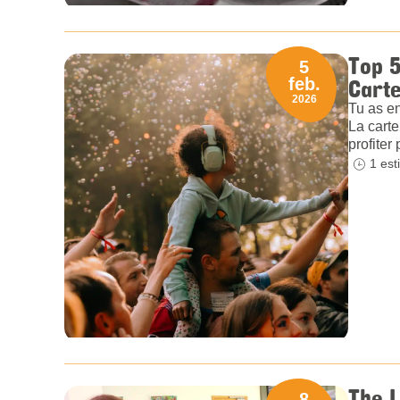
Top 5
5
Cart
feb.
2026
Tu as en
La carte
profiter
1 est
The 
8