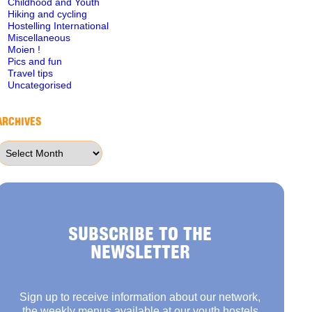
Childhood and Youth
Hiking and cycling
Hostelling International
Miscellaneous
Moien !
Pics and fun
Travel tips
Uncategorised
ARCHIVES
Archives
SUBSCRIBE TO THE
NEWSLETTER
Sign up to receive information about our network,
the weekly menus available at our youth hostels