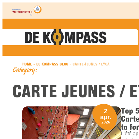
Skip to content
HOME
»
DE KOMPASS BLOG
»
CARTE JEUNES / EYCA
Category:
CARTE JEUNES / 
Top 5
2
Carte
apr.
2026
ta fo
L’été ap